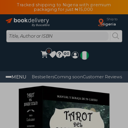
Tracked shipping to Nigeria with premium
packaging for just ₦15,000
Ship to
Nigeria
0
MENU
Bestsellers
Coming soon
Customer Reviews