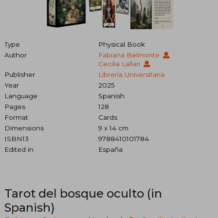
Type
Physical Book
Author
Fabiana Belmonte
Cecilia Lallari
Publisher
Librería Universitaria
Year
2025
Language
Spanish
Pages
128
Format
Cards
Dimensions
9 x 14 cm
ISBN13
9788410101784
Edited in
España
Tarot del bosque oculto (in
Spanish)