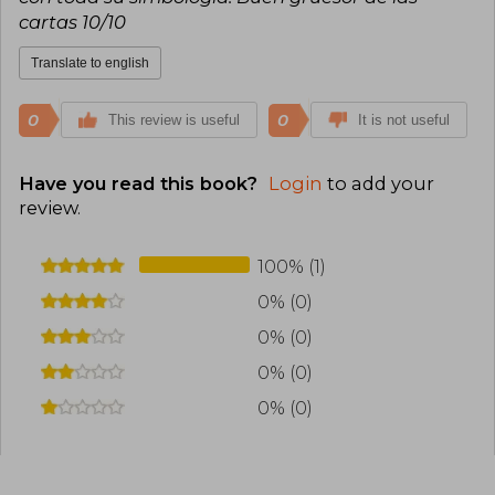
cartas 10/10
Translate to english
0
0
This review is useful
It is not useful
Have you read this book?
Login
to add your
review
.
100% (1)
0% (0)
0% (0)
0% (0)
0% (0)