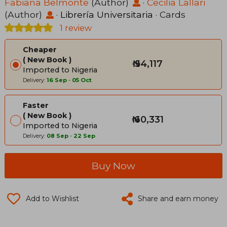
Fabiana Belmonte
(Author)
·
Cecilia Lallari
(Author)
·
Librería Universitaria
· Cards
1 review
Cheaper
New Book
₦ 54,117
Imported to Nigeria
Delivery:
16 Sep
-
05 Oct
Faster
New Book
₦ 60,331
Imported to Nigeria
Delivery:
08 Sep
-
22 Sep
Buy Now
Add to Wishlist
Share and earn money