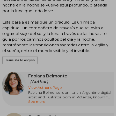
noche en la noche se vuelve azul profundo, plateada
por la luna que todo lo ve.
Esta baraja es más que un oráculo. Es un mapa
espiritual, un compañero de travesía que te invita a
seguir el viaje del sol y la luna a través de las horas. Te
guía por los caminos ocultos del día y la noche,
mostrándote las transiciones sagradas entre la vigilia y
el sueño, entre el mundo visible y el invisible.
Translate to english
Fabiana Belmonte
(Author)
View Author's Page
Fabiana Belmonte is an Italian-Argentine digital
artist and illustrator born in Potenza, known for
See more
her dreamy, feminine, and deeply symbolic
style. Her work combines digital collage
techniques, illustration, and photo manipulation,
exploring themes such as connection with