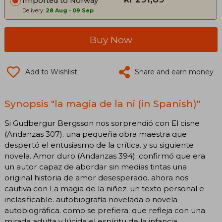
Imported to Norway
Delivery:
28 Aug
-
09 Sep
Buy Now
Add to Wishlist
Share and earn money
Synopsis "la magia de la ni (in Spanish)"
Si Gudbergur Bergsson nos sorprendió con El cisne
(Andanzas 307). una pequeña obra maestra que
despertó el entusiasmo de la crítica. y su siguiente
novela. Amor duro (Andanzas 394). confirmó que era
un autor capaz de abordar sin medias tintas una
original historia de amor desesperado. ahora nos
cautiva con La magia de la niñez. un texto personal e
inclasificable. autobiografía novelada o novela
autobiográfica. como se prefiera. que refleja con una
mirada adulta y lúcida el espíritu de la infancia.