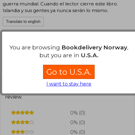
guerra mundial. Cuando el lector cierre este libro.
Islandia y sus gentes ya nunca serán lo mismo.
Translate to english
You are browsing
Bookdelivery Norway
,
but you are in
U.S.A.
Customers reviews
Go to U.S.A.
I want to stay here
Have you read this book?
Login
to add your
review
.
0% (0)
0% (0)
0% (0)