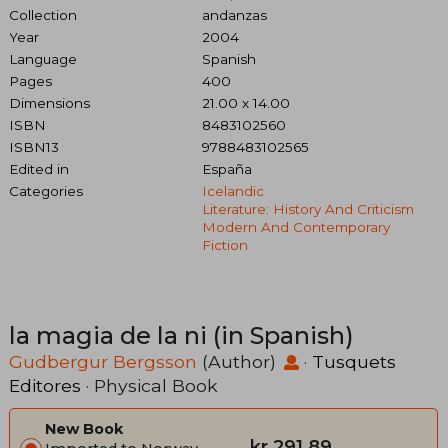
Collection
andanzas
Year
2004
Language
Spanish
Pages
400
Dimensions
21.00 x 14.00
ISBN
8483102560
ISBN13
9788483102565
Edited in
España
Categories
Icelandic
Literature: History And Criticism
Modern And Contemporary
Fiction
la magia de la ni (in Spanish)
Gudbergur Bergsson
(Author)
·
Tusquets
Editores
· Physical Book
New Book
kr 291,89