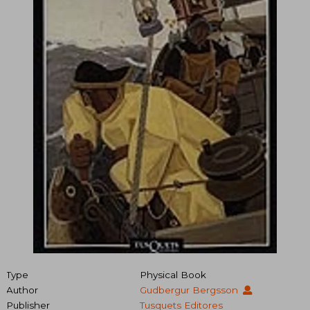
Type
Physical Book
Author
Gudbergur Bergsson
Publisher
Tusquets Editores