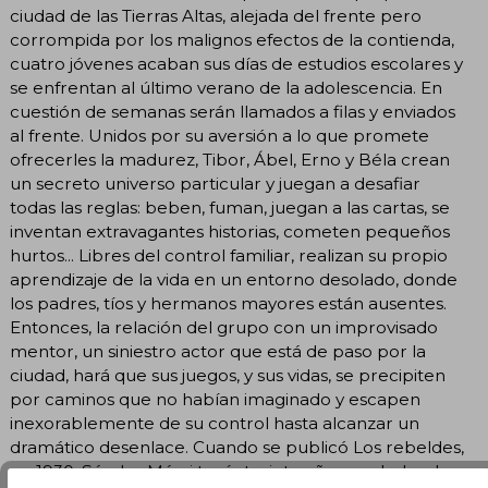
ciudad de las Tierras Altas, alejada del frente pero
corrompida por los malignos efectos de la contienda,
cuatro jóvenes acaban sus días de estudios escolares y
se enfrentan al último verano de la adolescencia. En
cuestión de semanas serán llamados a filas y enviados
al frente. Unidos por su aversión a lo que promete
ofrecerles la madurez, Tibor, Ábel, Erno y Béla crean
un secreto universo particular y juegan a desafiar
todas las reglas: beben, fuman, juegan a las cartas, se
inventan extravagantes historias, cometen pequeños
hurtos... Libres del control familiar, realizan su propio
aprendizaje de la vida en un entorno desolado, donde
los padres, tíos y hermanos mayores están ausentes.
Entonces, la relación del grupo con un improvisado
mentor, un siniestro actor que está de paso por la
ciudad, hará que sus juegos, y sus vidas, se precipiten
por caminos que no habían imaginado y escapen
inexorablemente de su control hasta alcanzar un
dramático desenlace. Cuando se publicó Los rebeldes,
en 1930, Sándor Márai tenía treinta años, acababa de