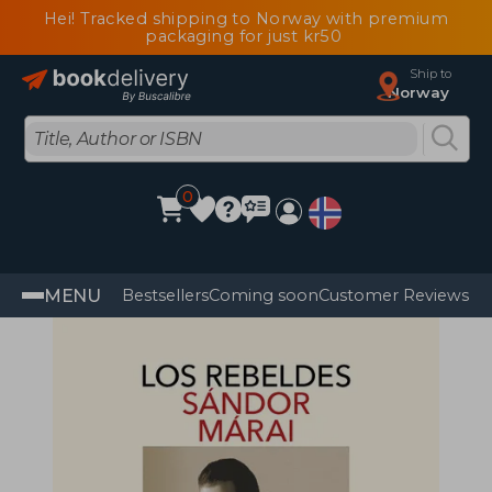
Hei! Tracked shipping to Norway with premium
packaging for just kr50
Ship to
Norway
0
MENU
Bestsellers
Coming soon
Customer Reviews