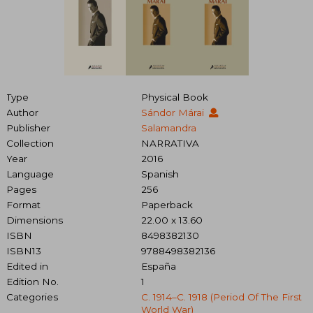
Type
Physical Book
Author
Sándor Márai
Publisher
Salamandra
Collection
NARRATIVA
Year
2016
Language
Spanish
Pages
256
Format
Paperback
Dimensions
22.00 x 13.60
ISBN
8498382130
ISBN13
9788498382136
Edited in
España
Edition No.
1
Categories
C. 1914–C. 1918 (period Of The First
World War)