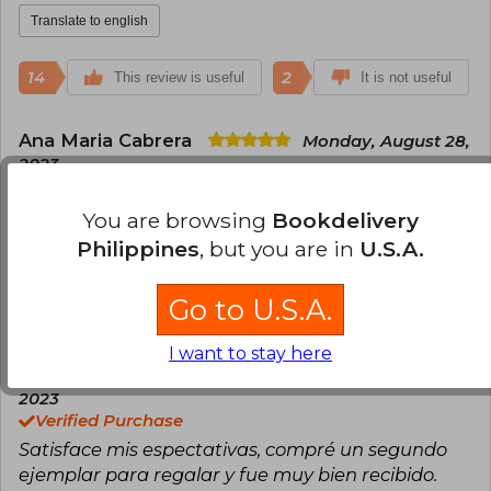
Translate to english
14
2
This review is useful
It is not useful
Ana Maria Cabrera
Monday, August 28,
2023
Verified Purchase
Excelente, texto de referencia
You are browsing
Bookdelivery
Philippines
, but you are in
U.S.A.
Translate to english
Go to U.S.A.
13
2
This review is useful
It is not useful
I want to stay here
José Cofré
Tuesday, September 05,
2023
Verified Purchase
Satisface mis espectativas, compré un segundo
ejemplar para regalar y fue muy bien recibido.