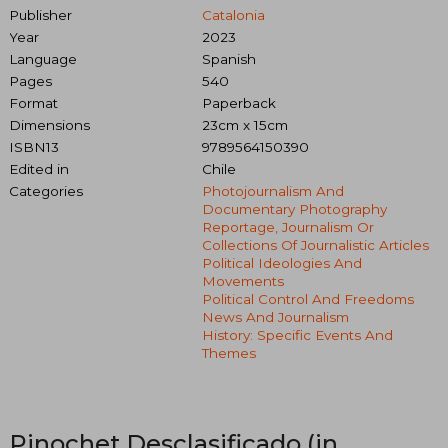
Publisher
Catalonia
Year
2023
Language
Spanish
Pages
540
Format
Paperback
Dimensions
23cm x 15cm
ISBN13
9789564150390
Edited in
Chile
Categories
Photojournalism And
Documentary Photography
Reportage, Journalism Or
Collections Of Journalistic Articles
Political Ideologies And
Movements
Political Control And Freedoms
News And Journalism
History: Specific Events And
Themes
Pinochet Desclasificado (in