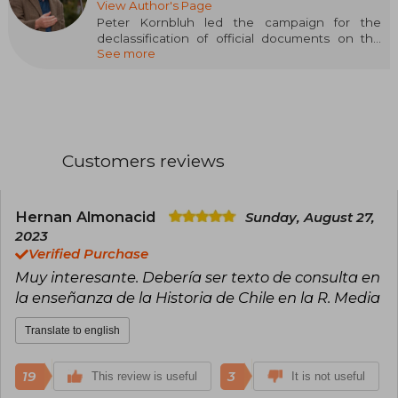
View Author's Page
Peter Kornbluh led the campaign for the
declassification of official documents on the
See more
secret history of American support for the
Pinochet dictatorship and currently heads the
Chile Documentation Project at the National
Security Archive. He is the author of numerous
research works.
Customers reviews
Hernan Almonacid
Sunday, August 27,
2023
Verified Purchase
Muy interesante. Debería ser texto de consulta en
la enseñanza de la Historia de Chile en la R. Media
Translate to english
19
3
This review is useful
It is not useful