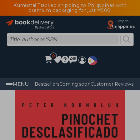
Kumusta! Tracked shipping to Philippines with
premium packaging for just ₱500
Ship to
Philippines
0
MENU
Bestsellers
Coming soon
Customer Reviews