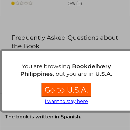
0% (0)
Frequently Asked Questions about
the Book
You are browsing
Bookdelivery
Is the book original?
Philippines
, but you are in
U.S.A.
All books in our catalog are
Original.
Go to U.S.A.
In what language is the book
I want to stay here
written?
The book is written in Spanish.