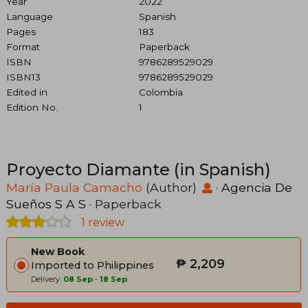
Year
2022
Language
Spanish
Pages
183
Format
Paperback
ISBN
9786289529029
ISBN13
9786289529029
Edited in
Colombia
Edition No.
1
Proyecto Diamante (in Spanish)
María Paula Camacho
(Author)
·
Agencia De
Sueños S A S
· Paperback
1 review
New Book
₱ 2,209
Imported to Philippines
Delivery:
08 Sep
-
18 Sep