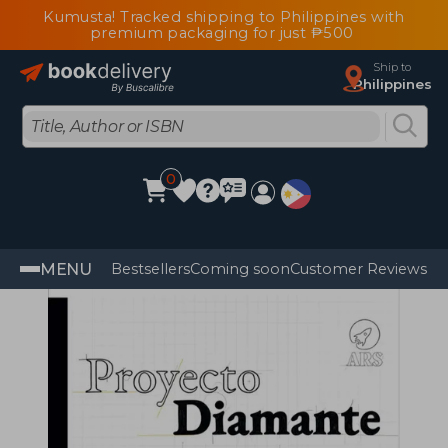
Kumusta! Tracked shipping to Philippines with
premium packaging for just ₱500
Ship to
Philippines
0
MENU
Bestsellers
Coming soon
Customer Reviews