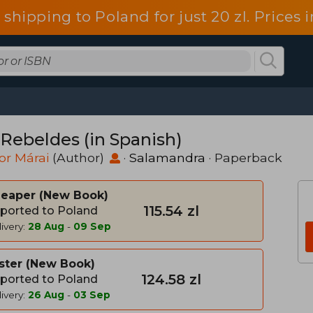
 shipping to Poland for just 20 zl. Prices
 Rebeldes (in Spanish)
or Márai
(Author)
·
Salamandra
· Paperback
heaper
New Book
115.54 zl
ported to Poland
ivery:
28 Aug
-
09 Sep
ster
New Book
124.58 zl
ported to Poland
ivery:
26 Aug
-
03 Sep