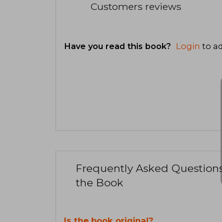
Customers reviews
Have you read this book?
Login
to ad
Frequently Asked Question
the Book
Is the book original?