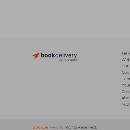
Term
Webs
Our 
Coo
Inte
Your
Cont
Abo
Auth
BookDelivery
. All Rights Reserved.