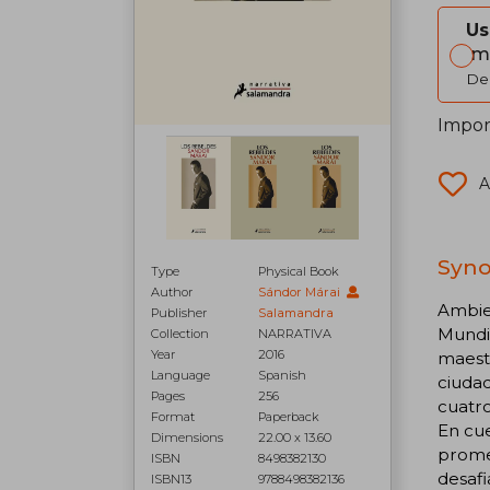
Us
Im
Del
Impor
A
Syno
Type
Physical Book
Author
Sándor Márai
Ambie
Publisher
Salamandra
Mundia
Collection
NARRATIVA
Year
2016
maestr
Language
Spanish
ciudad
Pages
256
cuatro
Format
Paperback
En cue
Dimensions
22.00 x 13.60
promet
ISBN
8498382130
desafi
ISBN13
9788498382136