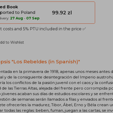
ed Book
99.92 zl
ported to Poland
ivery:
27 Aug
-
07 Sep
t costs and 5% PTU included in the price ✅
dd to Wishlist
psis "Los Rebeldes (in Spanish)"
ntada en la primavera de 1918, apenas unos meses antes d
l y de la consiguiente desintegración del Imperio austro
ía los conflictos de la pasión juvenil con el caos y la conf
 de las Tierras Altas, alejada del frente pero corrompida p
 jóvenes acaban sus días de estudios escolares y se enfrent
stión de semanas serán llamados a filas y enviados al frent
e ofrecerles la madurez, Tibor, Ábel, Erno y Béla crean un
ar todas las reglas: beben, fuman, juegan a las cartas, se i