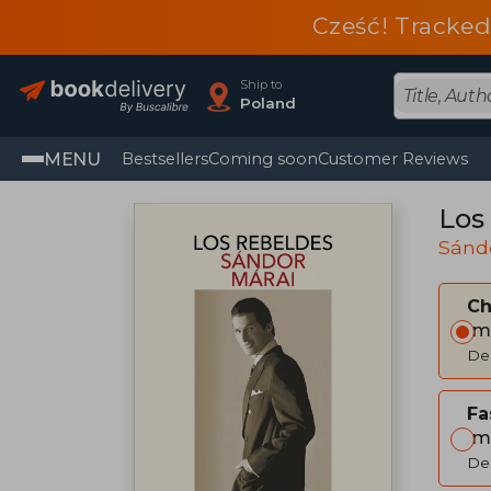
Cześć! Tracked
Ship to
Poland
MENU
Bestsellers
Coming soon
Customer Reviews
Los
Sánd
C
Im
Del
Fa
Im
Del