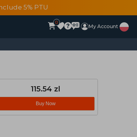
 include 5% PTU
0
My Account
115.54 zl
Buy Now