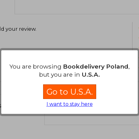
d your review
.
You are browsing
Bookdelivery Poland
,
but you are in
U.S.A.
Go to U.S.A.
I want to stay here
s about