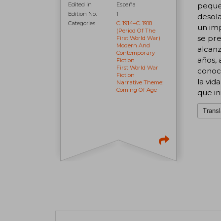
Edited in
España
pequeñ
Edition No.
1
desola
Categories
C. 1914–C. 1918
un imp
(period Of The
se pr
First World War)
Modern And
alcanz
Contemporary
años, 
Fiction
First World War
conoci
Fiction
la vid
Narrative Theme:
Coming Of Age
que in
Transl