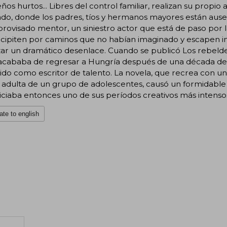
os hurtos... Libres del control familiar, realizan su propio
do, donde los padres, tíos y hermanos mayores están ausen
rovisado mentor, un siniestro actor que está de paso por la 
ecipiten por caminos que no habían imaginado y escapen i
ar un dramático desenlace. Cuando se publicó Los rebeldes
acababa de regresar a Hungría después de una década de e
do como escritor de talento. La novela, que recrea con u
a adulta de un grupo de adolescentes, causó un formidable
iciaba entonces uno de sus períodos creativos más intenso
ate to english