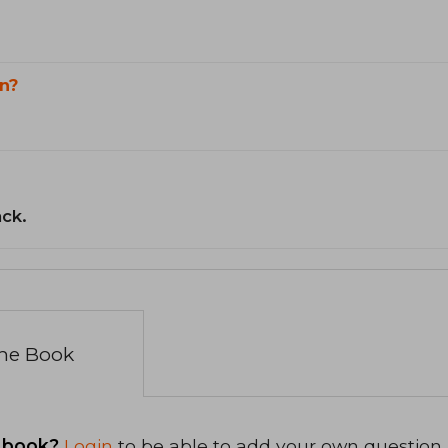
n?
ack.
the Book
 book?
Login
to be able to add your own question.