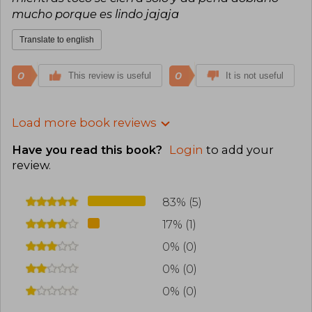
mucho porque es lindo jajaja
Translate to english
0
0
This review is useful
It is not useful
Load more book reviews
Have you read this book?
Login
to add your
review
.
83% (5)
17% (1)
0% (0)
0% (0)
0% (0)