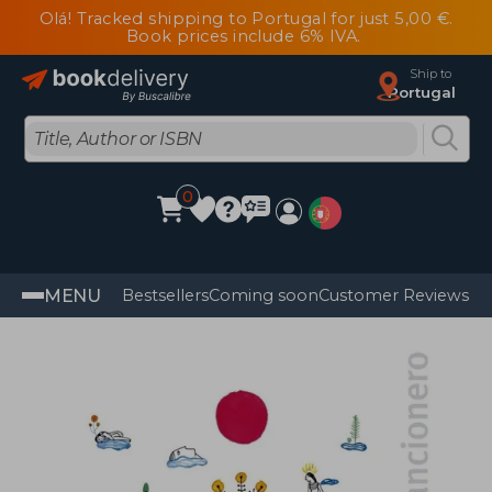
Olá! Tracked shipping to Portugal for just 5,00 €.
Book prices include 6% IVA.
Ship to
Portugal
0
MENU
Bestsellers
Coming soon
Customer Reviews