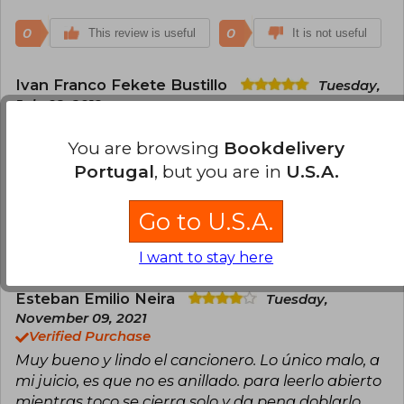
0
0
This review is useful
It is not useful
Ivan Franco Fekete Bustillo
Tuesday,
July 02, 2019
Verified Purchase
You are browsing
Bookdelivery
Muy didáctico y lindo, fácil de entender. Buena
selección de canciones.
Portugal
, but you are in
U.S.A.
Translate to english
Go to U.S.A.
0
0
This review is useful
It is not useful
I want to stay here
Esteban Emilio Neira
Tuesday,
November 09, 2021
Verified Purchase
Muy bueno y lindo el cancionero. Lo único malo, a
mi juicio, es que no es anillado. para leerlo abierto
mientras toco se cierra solo y da pena doblarlo