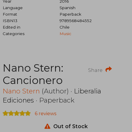
Year
2016
Language
Spanish
Format
Paperback
ISBN13
9789568484552
Edited in
Chile
Categories
Music
Nano Stern:
Share
Cancionero
Nano Stern
(Author) ·
Liberalia
Ediciones
· Paperback
6 reviews
Out of Stock