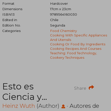
Format
Hardcover
Dimensions
17cm x 23cm
ISBN13
9789564160030
Edited in
Chile
Edition No.
Segunda
Categories
Food Chemistry
Cooking With Specific Appliances
And Utensils
Cooking Or Food By Ingredients
Cooking Recipes And Courses
Teaching: Food Technology,
Cookery Techniques
Esto es
Share
Ciencia y
Cocina
Heinz Wuth
(Author)
·
Autores de