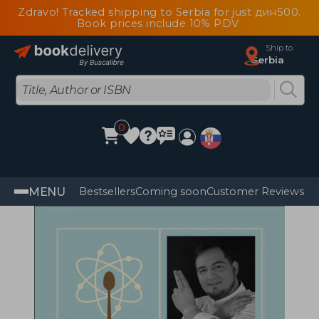
Zdravo! Tracked shipping to Serbia for just дин500.
Book prices include 10% PDV
Ship to
Serbia
0
MENU
Bestsellers
Coming soon
Customer Reviews