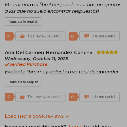
Me encanta el libro! Responde muchas preguntas
a las que no suelo encontrar respuestas!
Translate to english
7
0
This review is useful
It is not useful
Ana Del Carmen Hernández Concha
Wednesday, October 11, 2023
Verified Purchase
Exelente libro muy didactico ya facil de aprender
Translate to english
7
0
This review is useful
It is not useful
Load more book reviews
Have you read this book?
Login
to add your