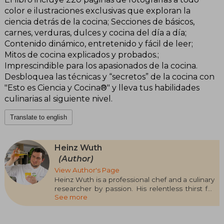
color e ilustraciones exclusivas que exploran la
ciencia detrás de la cocina; Secciones de básicos,
carnes, verduras, dulces y cocina del día a día;
Contenido dinámico, entretenido y fácil de leer;
Mitos de cocina explicados y probados.;
Imprescindible para los apasionados de la cocina.
Desbloquea las técnicas y “secretos” de la cocina con
"Esto es Ciencia y Cocina®" y lleva tus habilidades
culinarias al siguiente nivel.
Translate to english
Heinz Wuth
(Author)
View Author's Page
Heinz Wuth is a professional chef and a culinary
researcher by passion. His relentless thirst for
See more
knowledge drives him to constantly search,
research, and experiment in the culinary world.
He strongly believes that those working in the