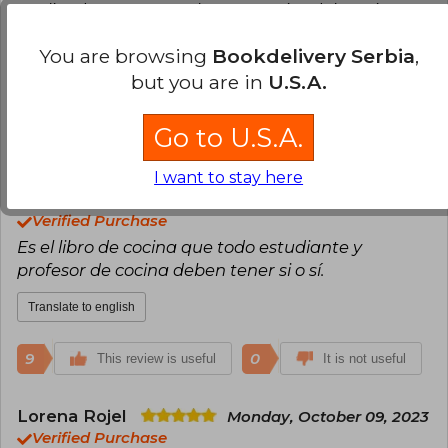
explicados y se nota el compromiso del escritor
con el libro
You are browsing
Bookdelivery Serbia
,
Translate to english
but you are in
U.S.A.
12
0
This review is useful
It is not useful
Go to U.S.A.
I want to stay here
Gustavo Panqueva Silva
Sunday,
October 08, 2023
Verified Purchase
Es el libro de cocina que todo estudiante y
profesor de cocina deben tener si o sí.
Translate to english
9
0
This review is useful
It is not useful
Lorena Rojel
Monday, October 09, 2023
Verified Purchase