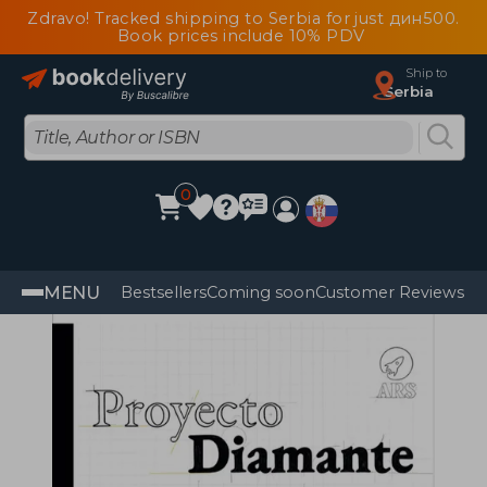
Zdravo! Tracked shipping to Serbia for just дин500.
Book prices include 10% PDV
Ship to
Serbia
0
MENU
Bestsellers
Coming soon
Customer Reviews