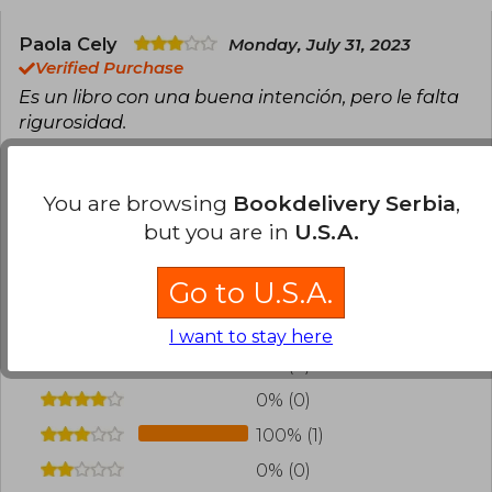
Paola Cely
Monday, July 31, 2023
Verified Purchase
Es un libro con una buena intención, pero le falta
rigurosidad.
Translate to english
You are browsing
Bookdelivery Serbia
,
0
0
This review is useful
It is not useful
but you are in
U.S.A.
Have you read this book?
Login
to add your
Go to U.S.A.
review
.
I want to stay here
0% (0)
0% (0)
100% (1)
0% (0)