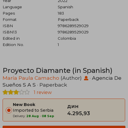
Year
2022
Language
Spanish
Pages
183
Format
Paperback
ISBN
9786289529029
ISBN13
9786289529029
Edited in
Colombia
Edition No.
1
Proyecto Diamante (in Spanish)
María Paula Camacho
(Author)
·
Agencia De
Sueños S A S
· Paperback
1 review
New Book
дин
Imported to Serbia
4.295,93
Delivery:
28 Aug
-
08 Sep