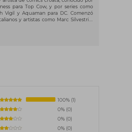
 artista de cómics croata, conocido por
ness para Top Cow, y por series como
th Vigil y Aquaman para DC. Comenzó
alianos y artistas como Marc Silvestri y
opias y colabora frecuentemente con su
ć Šejić, en proyectos como la aclamada
100% (1)
0% (0)
0% (0)
0% (0)