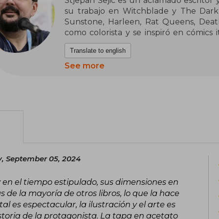
Stjepan Šejić es un aclamado escritor y
su trabajo en Witchblade y The Dark
Sunstone, Harleen, Rat Queens, Dea
como colorista y se inspiró en cómics it
Michael Turner. Se enfoca en obras pr
Translate to english
esposa, la también artista Linda Lukši
serie BDSM Sunstone.
See more
Carrera y estilo
, September 05, 2024
 y en el tiempo estipulado, sus dimensiones en
 de la mayoría de otros libros, lo que la hace
al es espectacular, la ilustración y el arte es
toria de la protagonista. La tapa en acetato