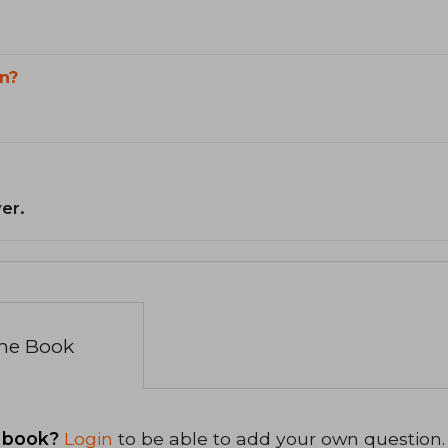
n?
er.
the Book
 book?
Login
to be able to add your own question.