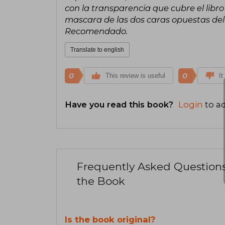
con la transparencia que cubre el libr
mascara de las dos caras opuestas del p
Recomendado.
Translate to english
0
0
This review is useful
It
Have you read this book?
Login
to ad
Frequently Asked Question
the Book
Is the book original?