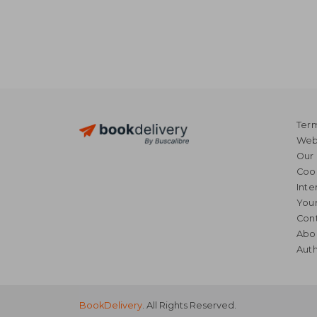
Term
Webs
Our 
Coo
Inte
Your
Cont
Abo
Auth
BookDelivery
. All Rights Reserved.