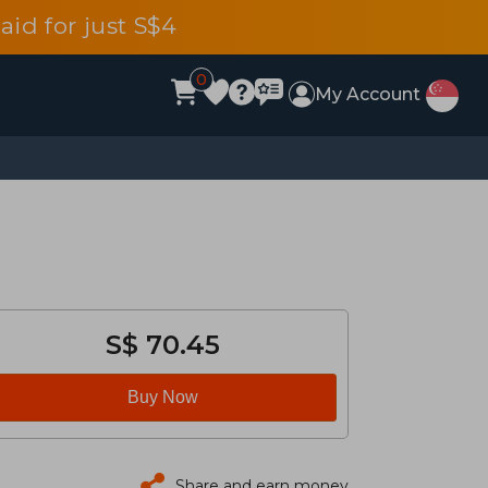
aid for just S$4
0
My Account
S$ 70.45
Buy Now
Share and earn money