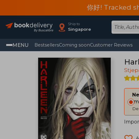
你好! Tracked shi
Ship to
Singapore
MENU
Bestsellers
Coming soon
Customer Reviews
Har
Stjep
Ne
Im
Del
Import
A