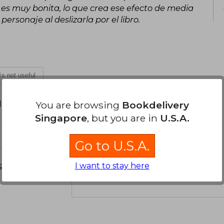
o es muy bonita, lo que crea ese efecto de media
ersonaje al deslizarla por el libro.
 is not useful
d your review
.
You are browsing
Bookdelivery
Singapore
, but you are in
U.S.A.
Go to U.S.A.
s about
I want to stay here