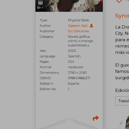
Syno
Type
Physical Book
Author
Stjepan Sejic
La Dra
Publisher
Ecc Ediciones
City. 
Category
Novela gráfica,
para e
cómic o manga:
superhéroes y
remedi
Year
2023
más va
Language
Spanish
Pages
224
El gui
Format
Hardcover
famosa
Dimensions
27.60 x 21.60
surgid
ISBN13
9788419866271
Edited in
España
Edition No.
1
Edició
Transl