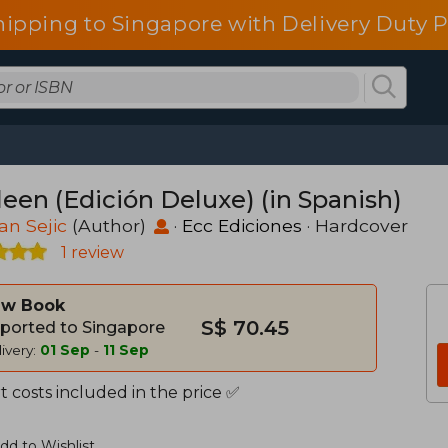
pping to Singapore with Delivery Duty P
leen (Edición Deluxe) (in Spanish)
an Sejic
(Author)
·
Ecc Ediciones
· Hardcover
1 review
w Book
S$ 70.45
ported to Singapore
ivery:
01 Sep
-
11 Sep
 costs included in the price ✅
dd to Wishlist