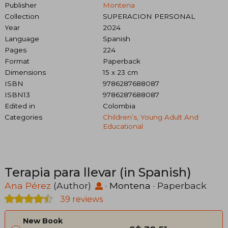
Publisher
Montena
Collection
SUPERACION PERSONAL
Year
2024
Language
Spanish
Pages
224
Format
Paperback
Dimensions
15 x 23 cm
ISBN
9786287688087
ISBN13
9786287688087
Edited in
Colombia
Categories
Children’s, Young Adult And
Educational
Terapia para llevar (in Spanish)
Ana Pérez
(Author)
·
Montena
· Paperback
39 reviews
New Book