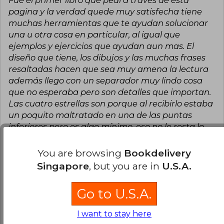
fresh and approachable voice in the field of
practical psychology.
pagina y la verdad quede muy satisfecha tiene
muchas herramientas que te ayudan solucionar
una u otra cosa en particular, al igual que
ejemplos y ejercicios que ayudan aun mas. El
diseño que tiene, los dibujos y las muchas frases
resaltadas hacen que sea muy amena la lectura
además llego con un separador muy lindo cosa
que no esperaba pero son detalles que importan.
Las cuatro estrellas son porque al recibirlo estaba
un poquito maltratado en una de las puntas
inferiores pero es algo mínimo, eso no le resta lo
hermoso que es, lo recomiendo mucho.
You are browsing
Bookdelivery
Translate to english
Singapore
, but you are in
U.S.A.
10
0
This review is useful
It is not useful
Go to U.S.A.
Estefanía Morales
Wednesday, June
I want to stay here
05, 2024