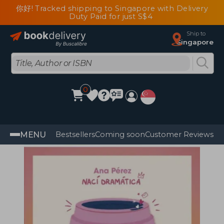
你好! Tracked shipping to Singapore with Delivery
Duty Paid for just S$4
Ship to
Singapore
0
MENU
Bestsellers
Coming soon
Customer Reviews