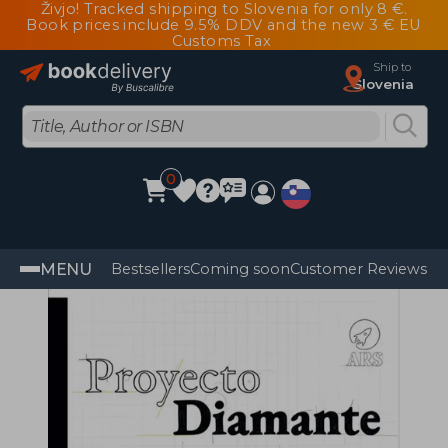
Živjo! Tracked shipping to Slovenia for only 8 €.
Book prices include 9.5% DDV and the new 3 € EU
Customs Tax
Ship to
Slovenia
0
MENU
Bestsellers
Coming soon
Customer Reviews