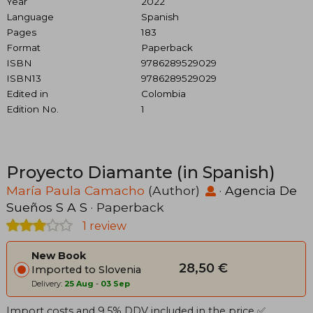
Year
2022
Language
Spanish
Pages
183
Format
Paperback
ISBN
9786289529029
ISBN13
9786289529029
Edited in
Colombia
Edition No.
1
Proyecto Diamante (in Spanish)
María Paula Camacho
(Author)
·
Agencia De
Sueños S A S
· Paperback
1 review
New Book
28,50 €
Imported to Slovenia
Delivery:
25 Aug
-
03 Sep
Import costs and 9.5% DDV included in the price ✅