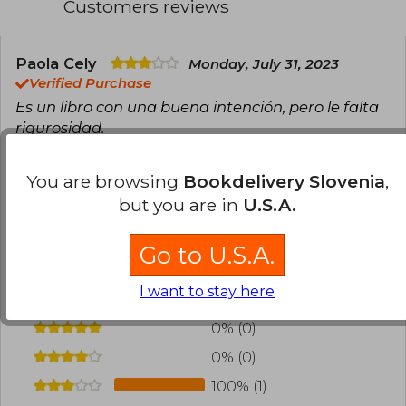
Customers reviews
Paola Cely
Monday, July 31, 2023
Verified Purchase
Es un libro con una buena intención, pero le falta
rigurosidad.
Translate to english
You are browsing
Bookdelivery Slovenia
,
but you are in
U.S.A.
0
0
This review is useful
It is not useful
Go to U.S.A.
Have you read this book?
Login
to add your
review
.
I want to stay here
0% (0)
0% (0)
100% (1)