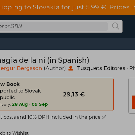
ipping to Slovakia for just 5,99 €. Price
agia de la ni (in Spanish)
ergur Bergsson
(Author)
·
Tusquets Editores
· P
w Book
ported to Slovak
29,13 €
public
ivery:
28 Aug
-
09 Sep
t costs and 10% DPH included in the price ✅
dd to Wishlist