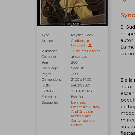
Syno
Si Gu
desper
Type
Physical Book
autor 
Author
Gudbergur
Bergsson
La mag
Publisher
Tusquets Editores
como s
Collection
andanzas
Year
2004
Language
Spanish
Pages
400
De la 
Dimensions
21.00 x 14.00
ISBN
8483102560
autor 
ISBN13
9788483102565
escena
Edited in
España
peculi
Categories
Icelandic
un hog
Literature: History
And Criticism
modo. 
Modern And
marcad
Contemporary
Fiction
adulto
fiesta