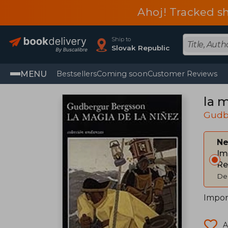
Ahoj! Tracked sh
Ship to
Slovak Republic
MENU
Bestsellers
Coming soon
Customer Reviews
la m
Gudb
Ne
Im
Re
Del
Impor
A