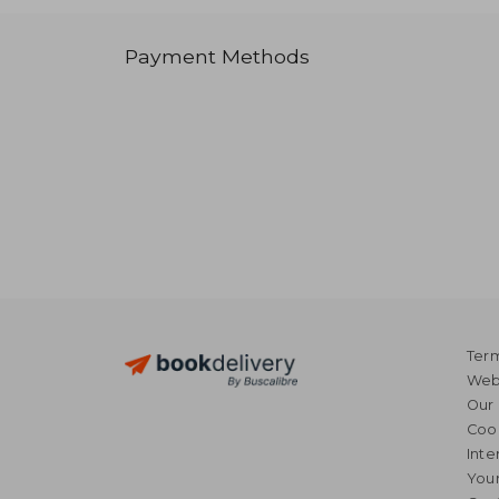
Payment Methods
Term
Webs
Our 
Coo
Inte
Your