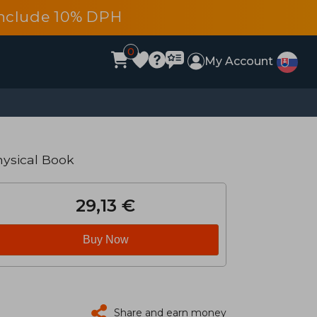
s include 10% DPH
0
My Account
hysical Book
29,13 €
Buy Now
Share and earn money