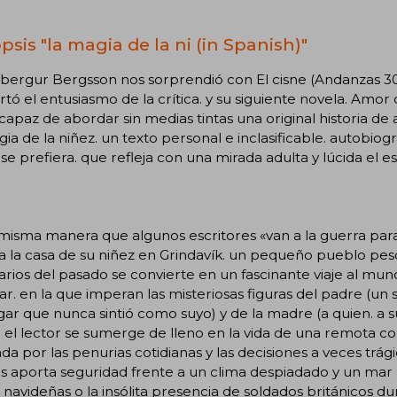
psis "la magia de la ni (in Spanish)"
dbergur Bergsson nos sorprendió con El cisne (Andanzas 
tó el entusiasmo de la crítica. y su siguiente novela. Amo
capaz de abordar sin medias tintas una original historia d
ia de la niñez. un texto personal e inclasificable. autobiog
e prefiera. que refleja con una mirada adulta y lúcida el esp
misma manera que algunos escritores «van a la guerra para 
a la casa de su niñez en Grindavík. un pequeño pueblo pesqu
rios del pasado se convierte en un fascinante viaje al mun
ar. en la que imperan las misteriosas figuras del padre (u
ar que nunca sintió como suyo) y de la madre (a quien. a su 
el lector se sumerge de lleno en la vida de una remota com
a por las penurias cotidianas y las decisiones a veces trágic
s aporta seguridad frente a un clima despiadado y un mar 
s navideñas o la insólita presencia de soldados británicos