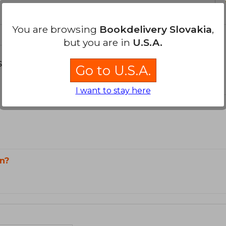
You are browsing
Bookdelivery Slovakia
,
but you are in
U.S.A.
s about
Go to U.S.A.
I want to stay here
n?