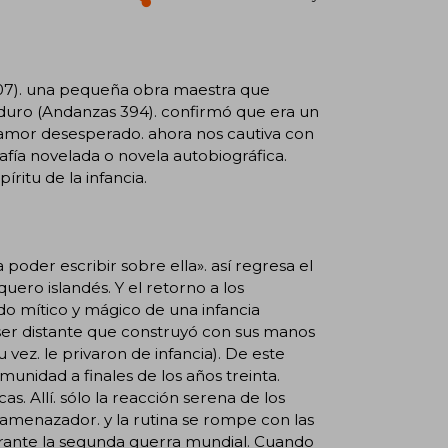
307). una pequeña obra maestra que
r duro (Andanzas 394). confirmó que era un
e amor desesperado. ahora nos cautiva con
rafía novelada o novela autobiográfica.
íritu de la infancia.
poder escribir sobre ella». así regresa el
ero islandés. Y el retorno a los
do mítico y mágico de una infancia
n ser distante que construyó con sus manos
vez. le privaron de infancia). De este
unidad a finales de los años treinta.
as. Allí. sólo la reacción serena de los
amenazador. y la rutina se rompe con las
 durante la segunda guerra mundial. Cuando