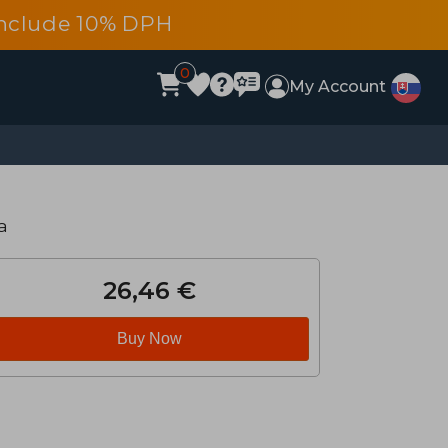
s include 10% DPH
0
My Account
a
26,46 €
Buy Now