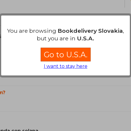
You are browsing
Bookdelivery Slovakia
,
s about
but you are in
U.S.A.
Go to U.S.A.
I want to stay here
n?
landa con solapa.