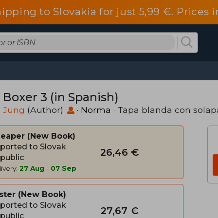
ipping to Slovakia for just 5,99 €. Price
 Boxer 3 (in Spanish)
n Jung
(Author)
·
Norma
· Tapa blanda con solap
heaper
New Book
ported to Slovak
26,46 €
public
ivery:
27 Aug
-
07 Sep
ster
New Book
ported to Slovak
27,67 €
public