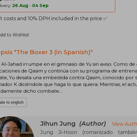
ivery:
26 Aug
-
04 Sep
t costs and 10% DPH included in the price ✅
dd to Wishlist
psis "The Boxer 3 (in Spanish)"
Al-Jahad irrumpe en el gimnasio de Yu sin aviso. Como de
caciones de Qasim y continúa con su programa de entrenam
e, Yu desata una embestida contra Qasim, conocido por su 
ador K diciéndole que haga lo que quiera. Mientras, el ac
idamente dicho combate…
ate to english
Jihun Jung
(Author)
View Auth
Jung Ji-Hoon (romanizado tambi