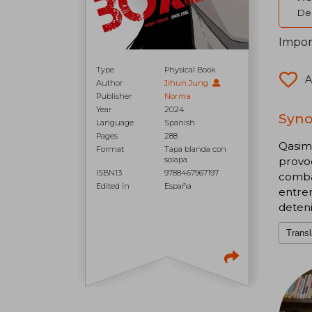
Del
Impor
Type
Physical Book
A
Author
Jihun Jung
Publisher
Norma
Year
2024
Syno
Language
Spanish
Pages
288
Qasim 
Format
Tapa blanda con
solapa
provo
ISBN13
9788467967197
combat
Edited in
España
entren
deten
Transl