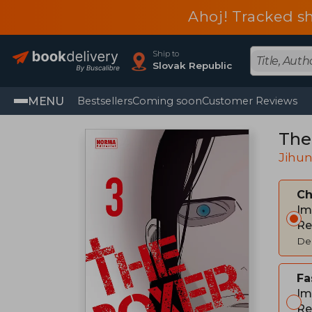
Ahoj! Tracked sh
Ship to
Slovak Republic
MENU
Bestsellers
Coming soon
Customer Reviews
The
Jihu
C
Im
Re
Del
Fa
Im
Re