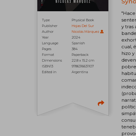
Syno
"Hace
senten
Type
Physical Book
y tras
Publisher
Hojas Del Sur
Author
Nicolás Márquez
bander
Year
2024
exhort
Language
Spanish
cual, 
Pages
384
hizo 
Format
Paperback
deveni
Dimensions
22.8 x 15.2 cm
pobres
ISBN13
9786316631107
Edited in
Argentina
habitu
coman
indeco
(proba
narrat
políti
simpát
consum
tenebr
provoc