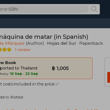
máquina de matar (in Spanish)
lás Márquez
(Author) ·
Hojas del Sur
· Paperback
1 review
w Book
฿ 1,005
ported to Thailand
ivery:
10 Sep
-
22 Sep
 costs included in the price ✅
dd to Wishlist