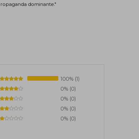
 propaganda dominante."
100% (1)
0% (0)
0% (0)
0% (0)
0% (0)