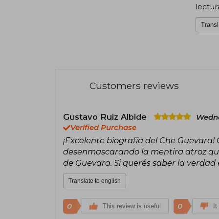
lectur
Transl
Customers reviews
Gustavo Ruiz Albide
Wedne
Verified Purchase
¡Excelente biografía del Che Guevara!
desenmascarando la mentira atroz que 
de Guevara. Si querés saber la verdad es
Translate to english
0
0
This review is useful
It