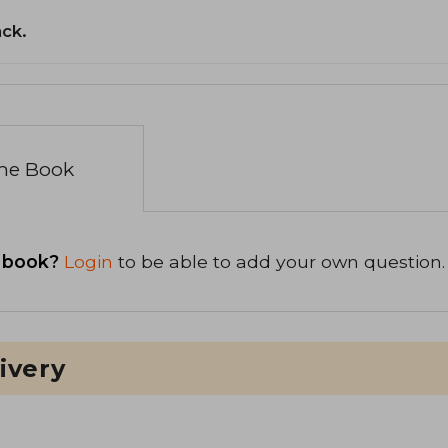
ack.
the Book
 book?
Login
to be able to add your own question.
ivery