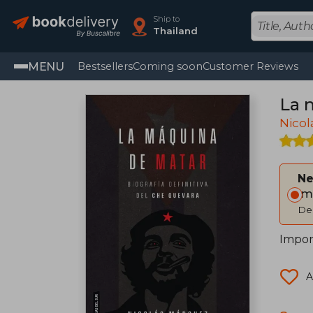
Ship to
Thailand
MENU
Bestsellers
Coming soon
Customer Reviews
La 
Nico
Ne
Im
Del
Import
A