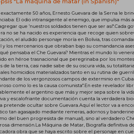
psis "La máquina de matar (in Spanish)"
 exactamente 50 años, Ernesto Guevara de la Serna le bri
ciaba: El odio intransigente al enemigo, que impulsa más al
 agregar que ’nuestros soldados tienen que ser así".Cada g
a no se ha nacido es experiencia que recoge quien sobrev
ación, el aludido personaje moría en Bolivia, tras comandar
él y los mercenarios que obraban bajo su comandancia ases
y qué pensaba el Che Guevara? Mientras el mundo lo vener
do en héroe trasnacional que peregrinaba por los montes m
 de la tierra, casi nadie sabe de su oscura vida, su totalitari
ales homicidios materializados tanto en su rutina de guerri
dante de los vergonzosos campos de exterminio en Cuba, d
roso como lo es la causa comunista".En este revelador libro
blemente el argentino que más y mejor sepa sobre la vida
iva y escalofriante documentación cuenta la verdadera biog
ca pretende ocultar sobre Guevara.Aquí el lector va a encontr
ico tan agasajado mediante remeras, adornos y banderines
o del buen progresista de manual), sino al verdadero Che
osa dimensión.La Máquina de Matar, Biografía definitiva del
adora obra que se haya escrito sobre el personaje en cuest