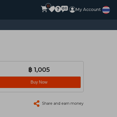
0
My Account
฿ 1,005
Buy Now
Share and earn money