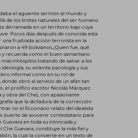
ndaba el siguiente sermón al mundo y
lá de los limites naturales del ser humano
ota derramada en un territorio bajo cuya
ive. Pocos días después de conocida esta
 una frustrada acción terrorista en la
inaron a 49 bolivianos.¿Quien fue, qué
a y recuerda como el buen samaritano
ás inhóspitos tratando de salvar a los
a ideología, su violenta psicología y sus
llero informal como en su rol de
onde obró al servicio de un afán tan
, el prolífico escritor Nicolás Márquez
 y obra del Che), con apasionante
rafía que la dictadura de la corrección
ar no el ficcionario relato del idealista
 (suerte de souvenir contestatario para
 Guevara en toda su intrincada y
 Che Guevara, constituye la más fiel y
ión, la cual la convierte en un texto de