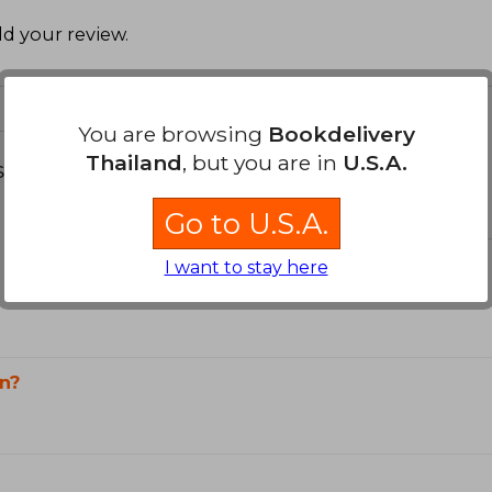
d your review
.
You are browsing
Bookdelivery
Thailand
, but you are in
U.S.A.
s about
Go to U.S.A.
I want to stay here
n?