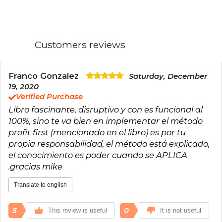
accountants and business advisors who teach
the Profit First method. Mike is also co-founder
of Provendus Group, a consulting firm that uses
his business growth methodologies. He hosts
the Profit First Podcast, speaks globally, and has
Customers reviews
shared his insights at events organized by EO,
TAB, Vistage, among others. He is the author of
The Pumpkin Plan, Profit First, Clockwork, Surge,
and The Toilet Paper Entrepreneur. His columns
Franco Gonzalez
Saturday, December
have appeared in the Wall Street Journal, Box
19, 2020
Pro Magazine, Entrepreneur, OPEN Forum, and
Verified Purchase
Harvard Business Review, among others.
Libro fascinante, disruptivo y con es funcional al
100%, sino te va bien en implementar el método
profit first (mencionado en el libro) es por tu
propia responsabilidad, el método está explicado,
el conocimiento es poder cuando se APLICA
.gracias mike
Translate to english
5
0
This review is useful
It is not useful