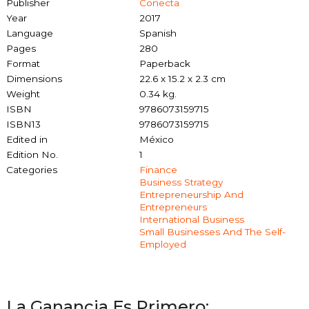
Publisher
Conecta
Year
2017
Language
Spanish
Pages
280
Format
Paperback
Dimensions
22.6 x 15.2 x 2.3 cm
Weight
0.34 kg.
ISBN
9786073159715
ISBN13
9786073159715
Edited in
México
Edition No.
1
Categories
Finance
Business Strategy
Entrepreneurship And
Entrepreneurs
International Business
Small Businesses And The Self-
Employed
La Ganancia Es Primero: