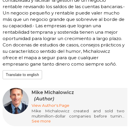
contabilidad y facilitar la gestión de un negocio
rentable revisando los saldos de las cuentas bancarias.-
Un negocio pequeño y rentable puede valer mucho
más que un negocio grande que sobrevive al borde de
su capacidad.- Las empresas que logran una
rentabilidad temprana y sostenida tienen una mejor
oportunidad para lograr un crecimiento a largo plazo.
Con docenas de estudios de casos, consejos prácticos y
su característico sentido del humor, Michalowicz
ofrece el mapa a seguir para que cualquier
empresario gane tanto dinero como siempre soñó.
Translate to english
Mike Michalowicz
(Author)
View Author's Page
Mike Michalowicz created and sold two
multimillion-dollar companies before turning
See more
thirty-five. Today, he is the co-founder of Profit
First Professionals, an organization of