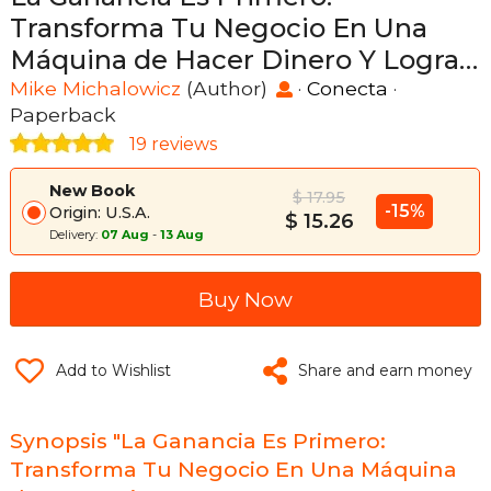
Transforma Tu Negocio En Una
Máquina de Hacer Dinero Y Logra
Una Rentabilidad Inmediata /
Mike Michalowicz
(Author)
·
Conecta
·
Paperback
Profit First: Transforma Tu Negocio
19 reviews
(in Spanish)
New Book
$ 17.95
-15%
Origin: U.S.A.
$ 15.26
Delivery:
07 Aug
-
13 Aug
Buy Now
Add to Wishlist
Share and earn money
Synopsis "La Ganancia Es Primero:
Transforma Tu Negocio En Una Máquina