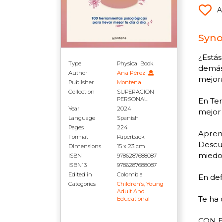
A
Syno
¿Estás
Type
Physical Book
demás
Author
Ana Pérez
mejora
Publisher
Montena
Collection
SUPERACION
PERSONAL
En Ter
Year
2024
mejor 
Language
Spanish
Pages
224
Aprend
Format
Paperback
Descub
Dimensions
15 x 23 cm
miedo 
ISBN
9786287688087
ISBN13
9786287688087
Edited in
Colombia
En def
Categories
Children’s, Young
Adult And
Te ha 
Educational
CON E