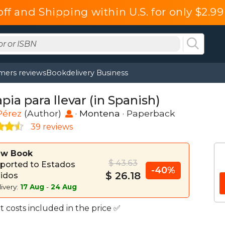
ff and Shipping within U.S. for only $2.9
mers reviews
Bookdelivery Business
pia para llevar (in Spanish)
Pérez
(Author)
·
Montena
· Paperback
39 reviews
w Book
$ 43.63
ported to Estados
-40%
$ 26.18
idos
ivery:
17 Aug
-
24 Aug
 costs included in the price ✅