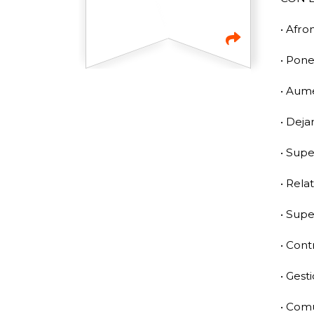
• Afro
• Pone
• Aum
• Deja
• Sup
• Relat
• Supe
• Cont
• Gest
• Com