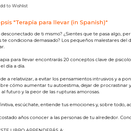
dd to Wishlist
psis "Terapia para llevar (in Spanish)"
 desconectado de ti mismo? ¿Sientes que te pasa algo, per
 te condiciona demasiado? Los pequeños malestares del dí
r.
apia para llevar encontrarás 20 conceptos clave de psicolo
el día a día.
e a relativizar, a evitar los pensamientos intrusivos y a pon
re cómo aumentar tu autoestima, dejar de procrastinar y co
al futuro y la peor de las rupturas amorosas.
initiva, escúchate, entiende tus emociones y, sobre todo, a
costado años conocer a las personas de tu alrededor. Conoc
STE LIBRO APRENDERÁS A: