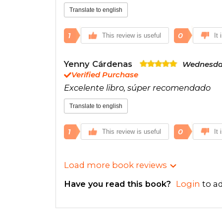
Translate to english
1
0
This review is useful
It 
Yenny Cárdenas
Wednesday
Verified Purchase
Excelente libro, súper recomendado
Translate to english
1
0
This review is useful
It 
Load more book reviews
Have you read this book?
Login
to ad