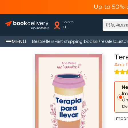
Up to 50% o
Ship to
FL
MENU
Bestsellers
Fast shipping books
Presales
Custo
Tera
Ana 
Ne
Im
Un
Del
Import