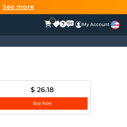
9
See more
0
My Account
$ 26.18
Buy Now