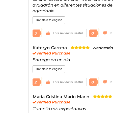
ayudarán en diferentes situaciones de
agradable.
Translate to english
3
0
This review is useful
It
Kateryn Carrera
Wednesday
Verified Purchase
Entrega en un día
Translate to english
2
0
This review is useful
It
Maria Cristina Marin Marin
Verified Purchase
Cumplió mis expectativas