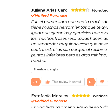
Juliana Arias Caro
Monday,
Verified Purchase
Fue el primer libro que pedí a través 
tiene muchas herramientas que te ayud
igual que ejemplos y ejercicios que ayu
las muchas frases resaltadas hacen q
un separador muy lindo cosa que no es
cuatro estrellas son porque al recibir
puntas inferiores pero es algo mínimo,
mucho.
Translate to english
10
0
This review is useful
I
Estefanía Morales
Wednesd
Verified Purchase
Es una lectura amena. Me lo leí en 5 dí