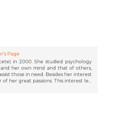
r's Page
ete) in 2000. She studied psychology
tand her own mind and that of others,
sist those in need. Besides her interest
 of her great passions. This interest led
tica, where she shares psychological
nd visually appealing approach. In 2023,
to Go: 100 Psychological Tools to Better
de for emotional well-being. In 2024,
hological Tools to Develop the Self-
lf as a fresh and approachable voice in