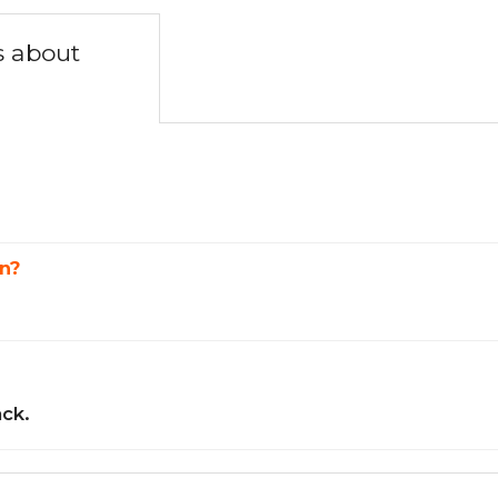
s about
n?
ack.