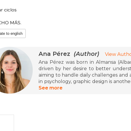
ar ciclos
CHO MÁS.
ate to english
Ana Pérez
(Author)
View Autho
Ana Pérez was born in Almansa (Albac
driven by her desire to better unders
aiming to handle daily challenges and as
in psychology, graphic design is another
her to create the account @nacidrama
See more
content with a practical, accessible, a
she published her first book, "Therapy 
Manage Your Day-to-Day", a useful gui
she released "Care to Grow: 100 Psyc
Esteem You Deserve", establishing herse
the field of practical psychology.